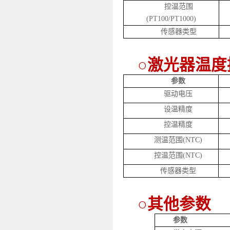
控温范围
(PT100/PT1000)
传感器类型
○激光器温度
参数
驱动电压
设温精度
控温精度
测温范围(NTC)
控温范围(NTC)
传感器类型
○其他参数
参数