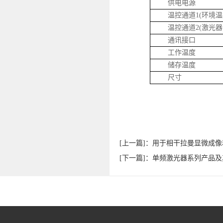
供电电源
温控通道1(环境温
温控通道2(激光器
通讯接口
工作温度
储存温度
尺寸
[上一篇]：用于相干拉曼显微成
[下一篇]：单频激光器系列产品