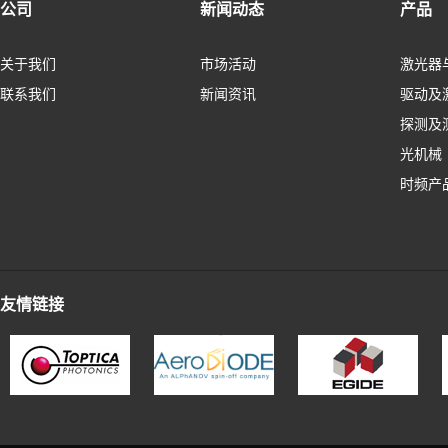
公司
新闻动态
产品
关于我们
市场活动
激光器
联系我们
新闻资讯
驱动及
探测及
光机械
时频产
友情链接