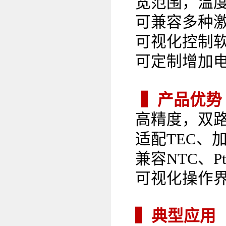
宽范围，温度
可兼容多种
可视化控制
可定制增加
▍产品优势
高精度，双路
适配TEC、
兼容NTC、
可视化操作
▍典型应用