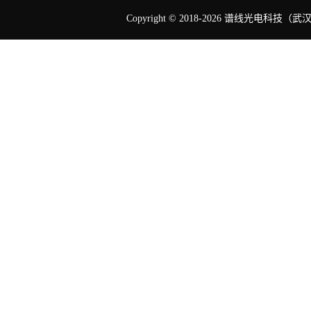
Copyright © 2018-2026 谱线光电