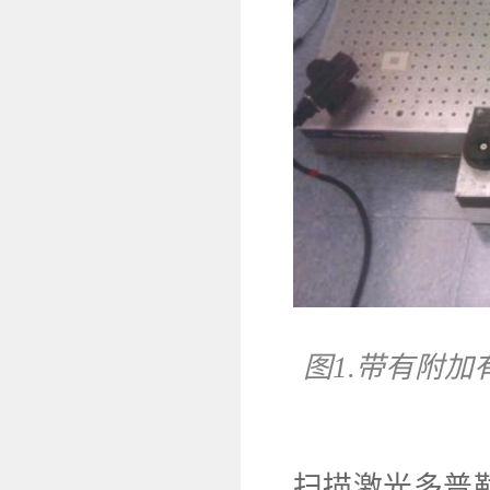
图1.带有附
扫描激光多普