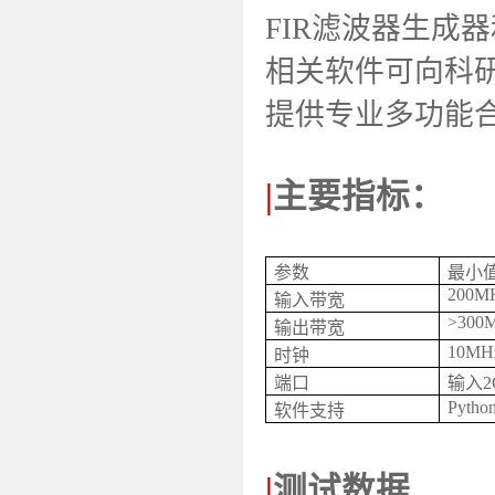
FIR滤波器生成
相关软件可向科
提供专业多功能
|
主要指标：
参数
最小
200M
输入带宽
>300
输出带宽
10MH
时钟
端口
输入2
Pytho
软件支持
|
测试数据